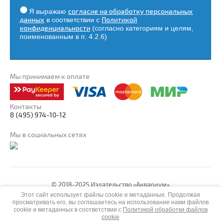
Я выражаю
согласие на обработку персональных
данных
в соответствии с
Политикой
конфиденциальности
(согласно категориям и целям,
поименованным в п. 4.2.6)
Мы принимаем к оплате
Контакты
8 (495) 974-10-12
Мы в социальных сетях
© 2018-2025 Издательство «Аквариум»
aquarium@aquarium-zoo.ru
Этот сайт использует файлы cookie и метаданные. Продолжая
Политика конфиденциальности
просматривать его, вы соглашаетесь на использование нами файлов
cookie и метаданных в соответствии с
Политикой обработки файлов
cookie