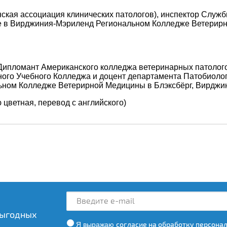
нская ассоциация клинических патологов), инспектор Служ
 в Вирджиния-Мэриленд Региональном Колледже Ветерирн
Дипломант Американского колледжа ветеринарных патолого
ого Учебного Колледжа и доцент департамента Патобиолог
ном Колледже Ветерирной Медицины в Блэксбёрг, Вирджи
ю цветная, перевод с английского)
выгодных
Я выражаю
согласие на обработку персона