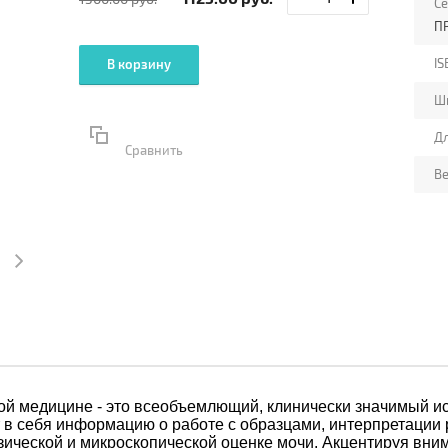
С
П
IS
В корзину
Ш
Д
Сравнить
Ве
ой медицине - это всеобъемлющий, клинически значимый и
 в себя информацию о работе с образцами, интерпретации р
ической и микроскопической оценке мочи. Акцентируя вним