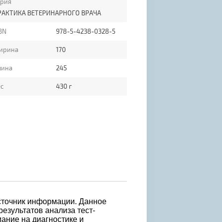
ерия
РАКТИКА ВЕТЕРИНАРНОГО ВРАЧА
BN
978-5-4238-0328-5
ирина
170
лина
245
с
430 г
сточник информации. Данное
езультатов анализа тест-
ание на диагностике и