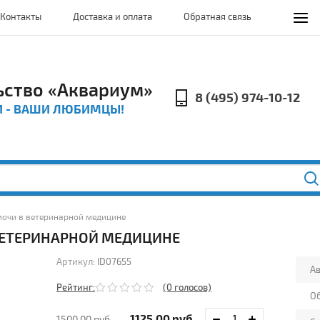
Контакты
Доставка и оплата
Обратная связь
ьство «Аквариум»
8 (495) 974-10-12
И - ВАШИ ЛЮБИМЦЫ!
 мочи в ветеринарной медицине
ВЕТЕРИНАРНОЙ МЕДИЦИНЕ
Артикул:
ID07655
А
Рейтинг:
(0 голосов)
О
1125.00
руб.
1500.00
руб.