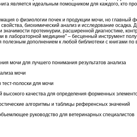
книга является идеальным помощником для каждого, кто про
мация о физиологии почек и продукции мочи, но главный ф
 свойства, биохимический анализ и исследование осадка. 
 и значимости протеинурии, расширенной диагностике, конт
чи в лабораторной медицине” – бесценный инструмент пол
я полезным дополнением к любой библиотеки с книгами по 
ания мочи для лучшего понимания результатов анализа
нализа мочи
 тест-полоски для мочи
й высокого качества для определения форменных элементо
ностические алгоритмы и таблицы референсных значений
еобъемлющее руководство для ветеринарных специалистов